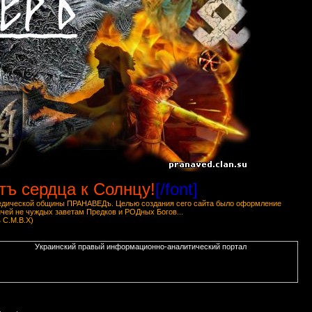
тъ сердца к Солнцу!
[/font]
 ведической общины ПРАНАВЕДъ. Целью создания сего сайта было оформление
ей не чуждых заветам Предков и РОДных Богов...
 С.М.В.Х)