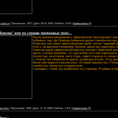
 новости
| Просмотров: 3267 | Дата:
08.02.2009
| Рейтинг: 0.0/0 |
Комментарии (4)
Підкова" или по следам трояновых троп...
После анализа материалов о "Древлянском Треугольнике" меня
побывать там, где Природа буквально дышит самобытностью др
В рюкзаке уже лежит приготовленная треба: пахнет "каравай-
село с загадочным названием Троянов, далее мы надеялись на 
Заметив вдали удивительной красоты контраст берёзовой рощи
цвета...и вновь развилка...тут уже выбор пути нам подсказал
хворостом, на котором, как в старь, сидел старичок со своею
с телегой, мы свернули на дорогу, уходящую вглубь...И не зря!.
Внизу уже виднелся разлив реки...Оставив машину мы с Погр
свежестью, легкостью и ведовством...
Совладав с собой, мы разбрелись по сторонам. Я побрел в бе
ва Рать
| Просмотров: 3583 | Дата:
07.12.2008
| Рейтинг: 5.0/3 |
Комментарии (5)
 Зимы