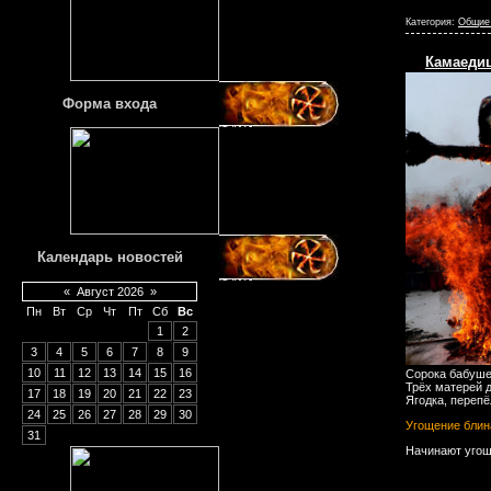
Категория:
Общие
Камаеди
Форма входа
Календарь новостей
«
Август 2026
»
Пн
Вт
Ср
Чт
Пт
Сб
Вс
1
2
3
4
5
6
7
8
9
10
11
12
13
14
15
16
Сорока бабуше
Трёх матерей д
17
18
19
20
21
22
23
Ягодка, перепё
24
25
26
27
28
29
30
Угощение бли
31
Начинают угощ