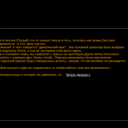
 и Антона (Пограб) что-то сильно тянуло в путь, хотелось как можно быстрее
евности...и этот день настал...
ромашка" и тихо плещется "древлянский квас"...Как основной ориентир было выбрано
подсказку Богов, и она не заставила себя долго ждать...
 и соснового бора, мы свернули с трассы на грунтовую дорогу мягко-песочного
а телега с упряжью двух белых коней...Повозка наполовину была наполненна
 старушкой (время будто повернулось вспять)...решив, что автомобиль не разъедется
..
абом вышли и едва не подкасились от необычайного чувства пронизанного
рёзовую рощу в которой, на удивление, не
...
Читать дальше »