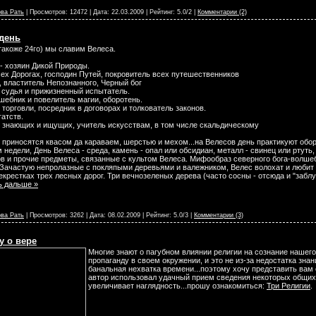
ва Рать
| Просмотров: 12472 | Дата:
22.03.2009
| Рейтинг: 5.0/2 |
Комментарии (2)
день
такоже 24го) мы славим Велеса.
" - хозяин Дикой Природы.
сех Дорогах, господин Путей, покровитель всех путешественников
, властитель Непознанного, Черный бог
 судья и прижизненный испытатель.
шебник и повелитель магии, оборотень.
 торговли, посредник в договорах и толкователь законов.
гатств.
ь знающих и ищущих, учитель искусствам, в том числе скальдическому
 приносятся квасом да караваем, шерстью и мехом...на Велесов день практикуют оборо
 недели, День Велеса - среда, камень - опал или обсидиан, металл - свинец или ртуть, 
ов и прочие предметы, связанные с культом Велеса. Мифообраз северного бога-волше
 Зачастую непролазные с покляпыми деревьями и валежником, Велес волохат и любит м
екрестках трех лесных дорог. Три вечнозеленых дерева (часто сосны - отсюда и "забл
ь дальше »
ва Рать
| Просмотров: 3262 | Дата:
08.02.2009
| Рейтинг: 5.0/3 |
Комментарии (3)
у о вере
Многие знают о пагубном влиянии религии на сознание нашего
пропаганду в своем окружении, и это не из-за недостатка з
банальная нехватка времени...поэтому хочу представить вам 
автор использовал удачный прием сведения некоторых общих 
увеличивает наглядность...прошу ознакомиться:
Три Религии
.