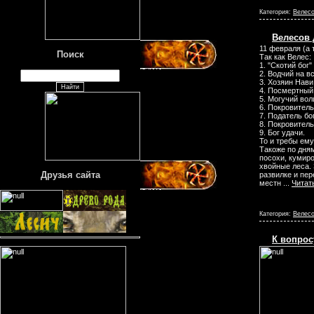
Категория:
Велесо
Велесов 
11 февраля (а 
Поиск
Так как Велес:
1. "Скотий бог
2. Водчий на в
3. Хозяин Нави
4. Посмертный
5. Могучий вол
6. Покровитель
7. Податель бо
8. Покровител
9. Бог удачи.
То и требы ему
Такоже по дням
посохи, кумир
хвойные леса.
Друзья сайта
развилке и пер
местн
...
Читат
Категория:
Велесо
К вопрос