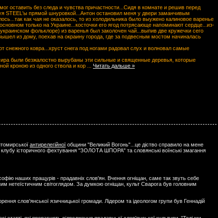
 мог оставить без следа и чувства причастности...Сидя в комнате и решив перед
руя STEEL'ы прямой шнуровкой...Антон остановил меня у двери заманчивым
лось...так как чая не оказалось, то из холодильника было выужено калиновое варенье
 основном только на Украине...косточки его ягод потрясающе напоминают сердце...из-
 украинском фольклоре) из варенья был заколочен чай...выпив две кружечки сего
вышел из дому, поехав на окраину города, где за подвесным мостом начиналась
 снежного ковра...хруст снега под ногами радовал слух и волновал самые
мира были безжалостно вырубаны эти сильные и священные деревья, которые
ной кроною из одного ствола и кор
...
Читать дальше »
житомирської
антирелегійної
общини "Великий Вогонь"...це діство справило на мене
уп клубу історичного фехтування "ЗОЛОТА ШПОРА" та словянські воїнські змагання
софію наших пращурів - прадавніх слов'ян. Вчення огніщан, саме так звуть себе
ьним нетеїстичним світоглядом. За думкою огніщан, культ Сварога був головним
орення слов'янської язичницької громади. Лідером та ідеологом групи був Геннадій
і статті, які пропагують відродження прадавньої слов'янської культури. "Тоді ми