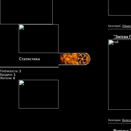
Категория:
Общие
"Змієва 
Статистика
Поблизости:
1
Бродяги:
1
Жители:
0
Категория:
Велесо
Встреча