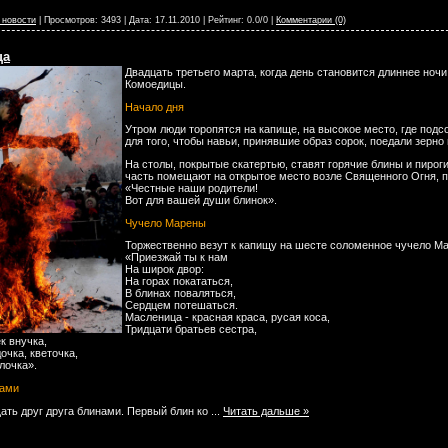
 новости
| Просмотров: 3493 | Дата:
17.11.2010
| Рейтинг: 0.0/0 |
Комментарии (0)
ца
Двадцать третьего марта, когда день становится длиннее ноч
Комоедицы.
Начало дня
Утром люди торопятся на капище, на высокое место, где подс
для того, чтобы навьи, принявшие образ сорок, поедали зерно
На столы, покрытые скатертью, ставят горячие блины и пироги
часть помещают на открытое место возле Священного Огня, п
«Честные наши родители!
Вот для вашей души блинок».
Чучело Марены
Торжественно везут к капищу на шесте соломенное чучело Ма
«Приезжай ты к нам
На широк двор:
На горах покататься,
В блинах поваляться,
Сердцем потешаться.
Масленица - красная краса, русая коса,
Тридцати братьев сестра,
к внучка,
очка, кветочка,
лочка».
нами
ать друг друга блинами. Первый блин ко
...
Читать дальше »