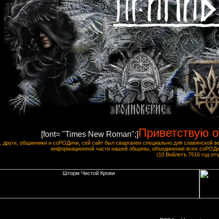
Приветствую о
[font= "Times New Roman";]
, други, общинники и соРОДичи, сей сайт был сварганен специально для славянской
информационной части нашей общины, объединение всех соРОДич
(10 Вейлетъ 7516 год отъ