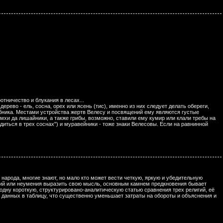
тничество и блукания в лесах...
дерево - ель, сосна, орех или ясень (тис), именно из них следует делать обереги,
бника. Местами устройства жертв Велесу и посвящений ему являются густые
хи да лишайники, а также грибы, возможно, ставили ему кумир или клали требы на
удиться в трех соснах") и муравейники - тоже знаки Велесовы. Если на равнинной
 народа, многие знают, но мало кто может вести четкую, яркую и убедительную
наний или неумения выразить свою мысль, основным камнем предкновения бывает
одну короткую, структурировано-аналитическую статью сравнения трех религий, её
данных в таблицу, что существенно уменьшает затраты на обороты и объяснения и