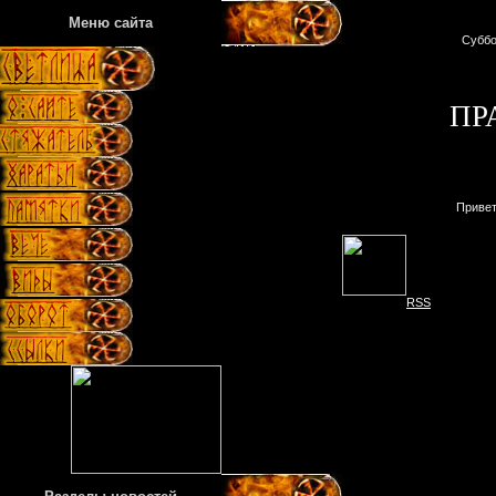
Меню сайта
Суббо
ПР
Приве
RSS