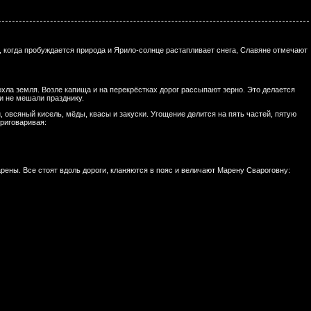
и, когда пробуждается природа и Ярило-солнце растапливает снега, Славяне отмечают
охла земля. Возле капища и на перекрёстках дорог рассыпают зерно. Это делается
 и не мешали празднику.
, овсяный кисель, мёды, квасы и закуски. Угощение делится на пять частей, пятую
риговаривая:
рены. Все стоят вдоль дороги, кланяются в пояс и величают Марену Свароговну: