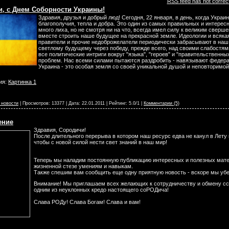
RSS feed has not correct
, с Днем Соборности Украины!
Здравия, друзья и добрый люд! Сегодня, 22 января, в день, когда Укра
благополучия, тепла и добра. Это один из самых правильных и интерес
много лиха, но не смотря ни на что, всегда имел силу к великим сверш
вместе строить наше будущее на прекрасной земле. Идеологии и всякая
правители и прочие недоброжелатели периодически забрасывают в наш 
светлому будущему через победу, прежде всего, над своими слабостям
все политические интриги вокруг "языка", "героев" и "правительственн
проблем. Нас всеми силами пытаются раздробить - навязывают федераци
Украина - это особая земля со своей уникальной душой и неповторимо
ия:
Картинка 1
 новости
| Просмотров: 13377 | Дата:
22.01.2011
| Рейтинг: 5.0/1 |
Комментарии (5)
ение
Здравия, Сородичи!
После длительного перерыва в котором наш ресурс едва не канул в Лету
чтобы с новой силой нести свет знаний в наш мир!
Теперь мы наладим постоянную публикацию интересных и полезных мате
жизненной стезе умениям и навыкам.
Также спешим вам сообщить еще одну приятную новость - вскоре мы убе
Внимание! Мы приглашаем всех желающих к сотрудничеству и обмену сс
одним из неуклонных кредо настоящего соРОДича!
Слава РОДу! Слава Богам! Слава и вам!