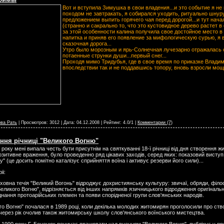
Вот и вступила Зимушка в свои владения...и это событие я не
походом не завтракать, я собирался уходить, ритуально шну
предложением выпить горячего чая перед дорогой...и тут нача
(странно и сакрально то, что это кустовидное дерево растет в
за этой особенности калина получила свое достойное место в
напитка и приняв его появление за мифологическую сурью, я 
сказочная дорога...
Утро было морозным и ярь-Солнечная лучезарно отражалась от
потаенные струнки души...первый снег...
Проходя мимо Тридубья, где в свое время по приказке Влади
впоследствии так и не поддавшись топору, вновь взросли мощ
ва Рать
| Просмотров: 3012 | Дата:
04.12.2008
| Рейтинг: 4.0/1 |
Комментарии (7)
ння річниці "Великого Вогню"
 року мені випала честь бути присутнім на святкуванні 18-ї річниці від дня створення 
озитивне враження, було проведенно ряд цікавих заходів, серед яких: показовий вист
ку" (це досить помітно каталізує сприйняття воїна і активує резерви його сили)...
іі:
ховна течія "Великий Вогонь" відроджує дохристиянську культуру: звичаї, обряди, філо
еликого Вогню", відрізняється від інших напрямків язичницького відродження оригінал
нання протоарійських племен та появи спорідненої групи слов'янських народів.
ого Вогню" почалася в 1989 році, коли декілька молодих житомирян проголосили про ств
через рік очолив також житомирську школу слов'янського воїнського мистецтва.
 1990 року Г. Боценюк починає працювати над вченням "Великого Вогню", публікує у прес