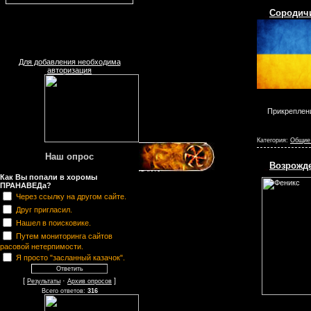
Сородичи
Для добавления необходима
авторизация
Прикреплен
Категория:
Общие
Наш опрос
Возрожд
Как Вы попали в хоромы
ПРАНАВЕДа?
Через ссылку на другом сайте.
Друг пригласил.
Нашел в поисковике.
Путем мониторинга сайтов
расовой нетерпимости.
Я просто "засланный казачок".
[
·
]
Результаты
Архив опросов
Всего ответов:
316