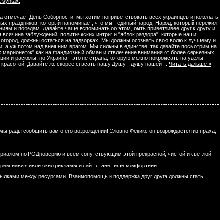
 syntax.
ина отмечает День Соборности, мы хотим поприветствовать всех украинцев и пожелать
ных праздников, который напоминает, что мы - единый народ! Народ, который пережил
ениям и победам. Давайте чаще вспоминать об этом, быть приветливее друг к другу и
 всячина заблуждений, политических интриг и "яблок раздора", которые наши
огород, должны остаться на задворках. Мы должны осознать свою волю к лучшему и
и, а уж потом над внешним врагом. Мы сильны в единстве, так давайте посмотрим на
ых марионеток" как на грандиозный обман и отвлечение внимания от более серьезных
и и расколы, но Украина - это не страна, которую можно покромсать на уделы,
й красотой. Давайте же скорее спасать нашу Душу - душу нашей
...
Читать дальше »
 мы рады сообщить вам о его возрождении! Словно Феникс он возрождается из праха,
риалом по РОДноверию и всем сопутствующим этой прекрасной, чистой и светлой
рем навязчивое окно рекламы и сайт станет еще комфортнее.
ылками между ресурсами. Взаимопомощь и поддержка друг друга должны стать