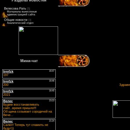
Разделы новостей
Велесова Рать
[5]
Материалы вынесенные
администрацией сайта
Общие новости
[3]
Аналитический отдел
Мини-чат
Здраве