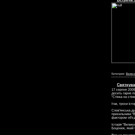
Категория:
Велесо
Святкува
17 серпня 2008
досить гарне п
"Стінка на стін
Ітак, трохи істор
Слов'янська ду
прихильники "В
фактором об'єд
Історія "Велик
Боценюк, який 
Вже на початку